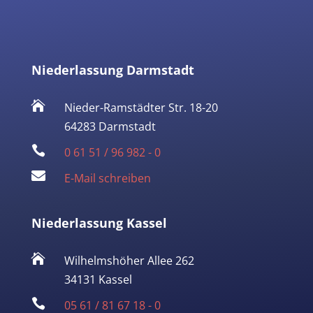
Niederlassung Darmstadt

Nieder-Ramstädter Str. 18-20
64283 Darmstadt

0 61 51 / 96 982 - 0

E-Mail schreiben
Niederlassung Kassel

Wilhelmshöher Allee 262
34131 Kassel

05 61 / 81 67 18 - 0