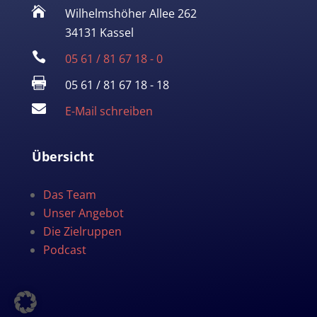

Wilhelmshöher Allee 262
34131 Kassel

05 61 / 81 67 18 - 0

05 61 / 81 67 18 - 18

E-Mail schreiben
Übersicht
Das Team
Unser Angebot
Die Zielruppen
Podcast