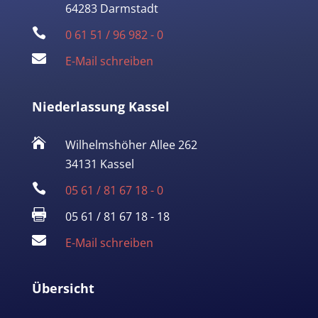
64283 Darmstadt

0 61 51 / 96 982 - 0

E-Mail schreiben
Niederlassung Kassel

Wilhelmshöher Allee 262
34131 Kassel

05 61 / 81 67 18 - 0

05 61 / 81 67 18 - 18

E-Mail schreiben
Übersicht